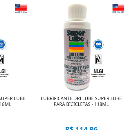
SUPER LUBE
LUBRIFICANTE DRI LUBE SUPER LUBE
118ML
PARA BICICLETAS - 118ML
R$ 114,96