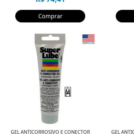
Comprar
GEL ANTICORROSIVO E CONECTOR
GEL ANTI