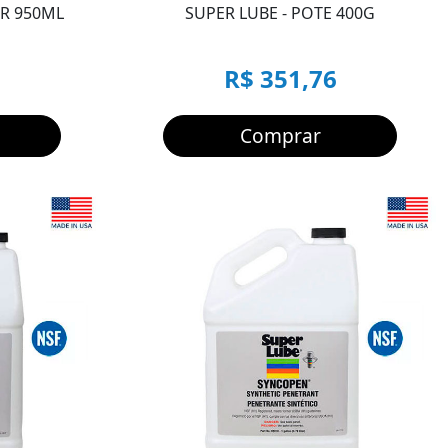
R 950ML
SUPER LUBE - POTE 400G
1
R$ 351,76
Comprar