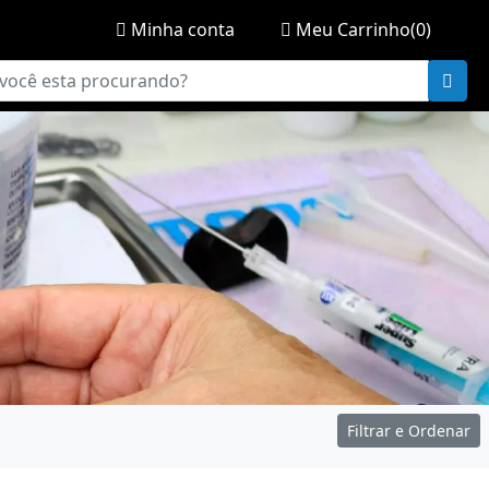
Minha conta
Meu Carrinho(0)
Filtrar e Ordenar