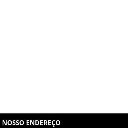
NOSSO ENDEREÇO