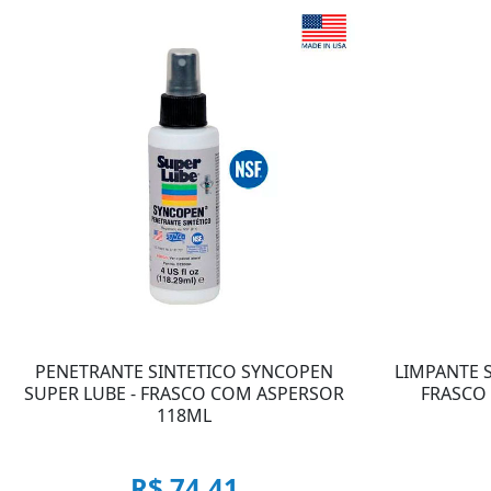
Lubrificante
PENETRANTE SINTETICO SYNCOPEN
LIMPANTE S
SUPER LUBE - FRASCO COM ASPERSOR
FRASCO
118ML
R$ 74,41