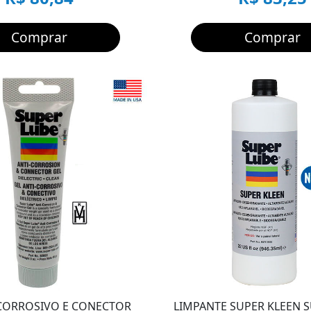
Comprar
Comprar
CORROSIVO E CONECTOR
LIMPANTE SUPER KLEEN S