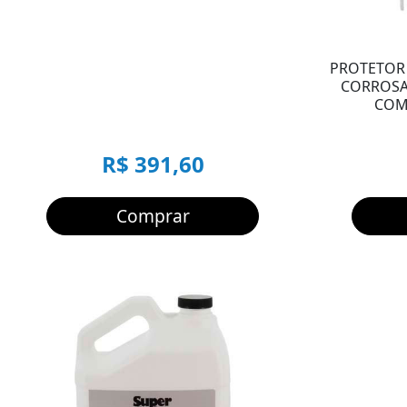
PROTETOR 
CORROSA
COM
R$ 391,60
Comprar