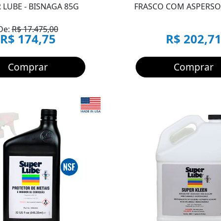
 LUBE - BISNAGA 85G
FRASCO COM ASPERSO
De:
R$ 17.475,00
R$ 174,75
R$ 202,7
Comprar
Comprar