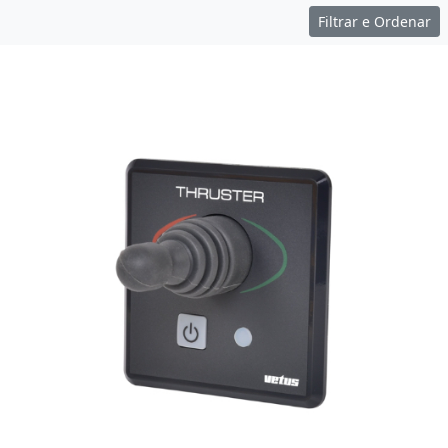
Filtrar e Ordenar