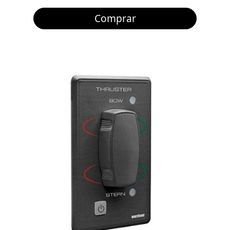
Comprar