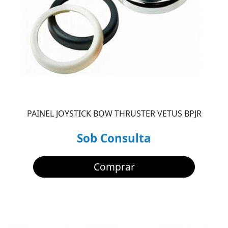
PAINEL JOYSTICK BOW THRUSTER VETUS BPJR
Sob Consulta
Comprar