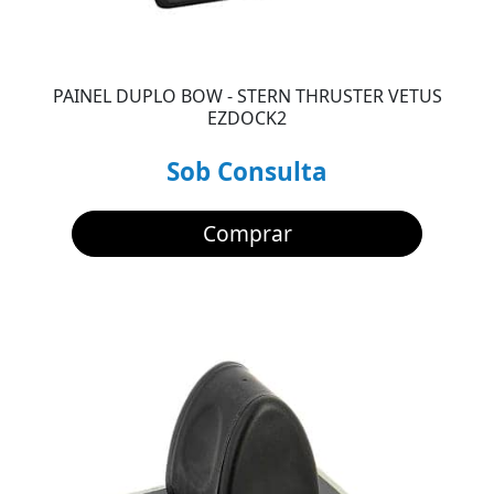
PAINEL DUPLO BOW - STERN THRUSTER VETUS
EZDOCK2
Sob Consulta
Comprar