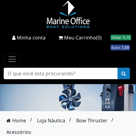
Minha conta
Meu Carrinho(0)
Dólar: 5,10
Euro: 5,88
/
/
/
Home
Loja Náutica
Bow Thruster
Acessórios