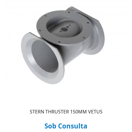
STERN THRUSTER 150MM VETUS
Sob Consulta